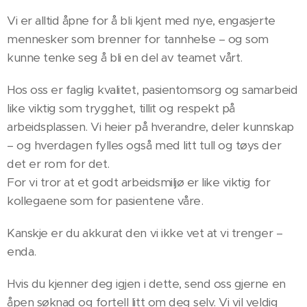
Vi er alltid åpne for å bli kjent med nye, engasjerte
mennesker som brenner for tannhelse – og som
kunne tenke seg å bli en del av teamet vårt.
Hos oss er faglig kvalitet, pasientomsorg og samarbeid
like viktig som trygghet, tillit og respekt på
arbeidsplassen. Vi heier på hverandre, deler kunnskap
– og hverdagen fylles også med litt tull og tøys der
det er rom for det.
For vi tror at et godt arbeidsmiljø er like viktig for
kollegaene som for pasientene våre.
Kanskje er du akkurat den vi ikke vet at vi trenger –
enda.
Hvis du kjenner deg igjen i dette, send oss gjerne en
åpen søknad og fortell litt om deg selv. Vi vil veldig